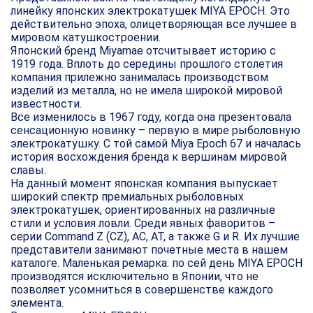
линейку японских электрокатушек MIYA EPOCH. Это
действительно эпоха, олицетворяющая все лучшее в
мировом катушкостроении.
Японский бренд Miyamae отсчитывает историю с
1919 года. Вплоть до середины прошлого столетия
компания прилежно занималась производством
изделий из металла, но не имела широкой мировой
известности.
Все изменилось в 1967 году, когда она презентовала
сенсационную новинку – первую в мире рыболовную
электрокатушку. С той самой Miya Epoch 67 и началась
история восхождения бренда к вершинам мировой
славы.
На данный момент японская компания выпускает
широкий спектр премиальных рыболовных
электрокатушек, ориентированных на различные
стили и условия ловли. Среди явных фаворитов –
серии Command Z (CZ), AC, AT, а также G и R. Их лучшие
представители занимают почетные места в нашем
каталоге. Маленькая ремарка: по сей день MIYA EPOCH
производятся исключительно в Японии, что не
позволяет усомниться в совершенстве каждого
элемента.