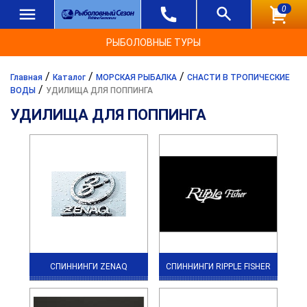
0
РЫБОЛОВНЫЕ ТУРЫ
/
/
/
Главная
Каталог
МОРСКАЯ РЫБАЛКА
СНАСТИ В ТРОПИЧЕСКИЕ
/
ВОДЫ
УДИЛИЩА ДЛЯ ПОППИНГА
УДИЛИЩА ДЛЯ ПОППИНГА
СПИННИНГИ ZENAQ
СПИННИНГИ RIPPLE FISHER