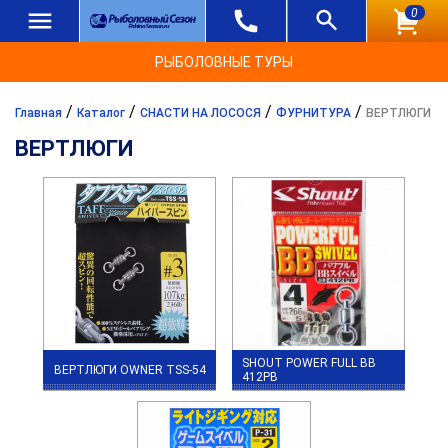
0
РЫБОЛОВНЫЕ ТУРЫ
/
/
/
/
Главная
Каталог
СНАСТИ НА ЛОСОСЯ
ФУРНИТУРА
ВЕРТЛЮГИ
ВЕРТЛЮГИ
SHOUT POWER FULL BB
ВЕРТЛЮГИ OWNER TSS-54
412PB