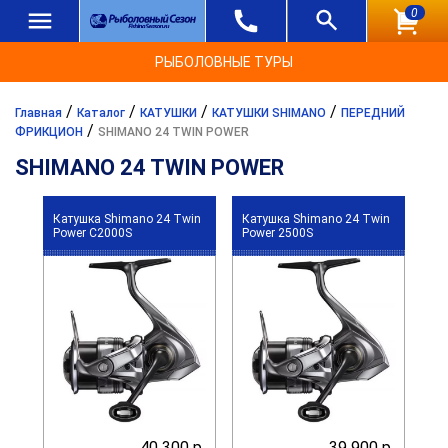
0
РЫБОЛОВНЫЕ ТУРЫ
/
/
/
/
Главная
Каталог
КАТУШКИ
КАТУШКИ SHIMANO
ПЕРЕДНИЙ
/
ФРИКЦИОН
SHIMANO 24 TWIN POWER
SHIMANO 24 TWIN POWER
Катушка Shimano 24 Twin
Катушка Shimano 24 Twin
Power C2000S
Power 2500S
40 300 р.
39 900 р.