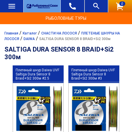
0
РЫБОЛОВНЫЕ ТУРЫ
/
/
/
Главная
Каталог
СНАСТИ НА ЛОСОСЯ
ПЛЕТЕНЫЕ ШНУРЫ НА
/
/
ЛОСОСЯ
DAIWA
SALTIGA DURA SENSOR 8 BRAID+Si2 300м
SALTIGA DURA SENSOR 8 BRAID+Si2
300м
Плетеный шнур Daiwa UVF
Плетеный шнур Daiwa UVF
Saltiga Dura Sensor 8
Saltiga Dura Sensor 8
Braid+Si2 300м #2.5
Braid+Si2 300м #3