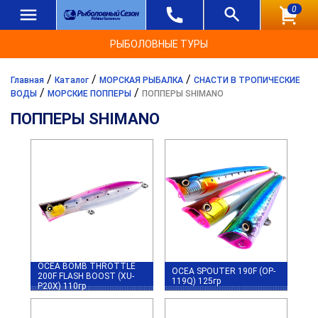
0
РЫБОЛОВНЫЕ ТУРЫ
/
/
/
Главная
Каталог
МОРСКАЯ РЫБАЛКА
СНАСТИ В ТРОПИЧЕСКИЕ
/
/
ВОДЫ
МОРСКИЕ ПОППЕРЫ
ПОППЕРЫ SHIMANO
ПОППЕРЫ SHIMANO
OCEA BOMB THROTTLE
OCEA SPOUTER 190F (OP-
200F FLASH BOOST (XU-
119Q) 125гр
P20X) 110гр