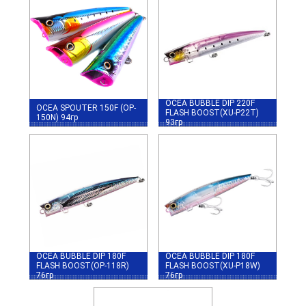
OCEA BUBBLE DIP 220F
OCEA SPOUTER 150F (OP-
FLASH BOOST(XU-P22T)
150N) 94гр
93гр
OCEA BUBBLE DIP 180F
OCEA BUBBLE DIP 180F
FLASH BOOST(OP-118R)
FLASH BOOST(XU-P18W)
76гр
76гр