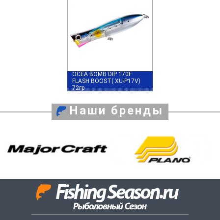
OCEA BOMB DIP 170F
FLASH BOOST( XU-P17V)
72гр
Наши бренды