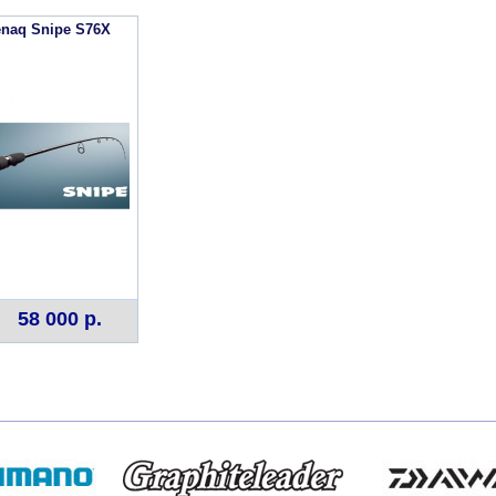
naq Snipe S76X
58 000 р.