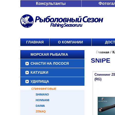
Консультанты
Фотога
ГЛАВНАЯ
О КОМПАНИИ
ДОСТ
Главная
/
К
МОРСКАЯ РЫБАЛКА
SNIPE
СНАСТИ НА ЛОСОСЯ
КАТУШКИ
Спиннинг Z
(RG)
УДИЛИЩА
СПИННИНГОВЫЕ
SHIMANO
HONNAMI
DAIWA
ZENAQ