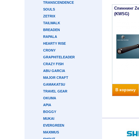
TRANSCENDENCE
Спиннинг Ze
SOULS
(KWSG)
ZETRIX
TAILWALK
BREADEN
RAPALA
HEARTY RISE
CRONY
GRAPHITELEADER
CRAZY FISH
ABU GARCIA
MAJOR CRAFT
GAMAKATSU
В корзину
TRAVEL GEAR
OKUMA
APIA
BOGGY
MUKAI
EVERGREEN
MAXIMUS