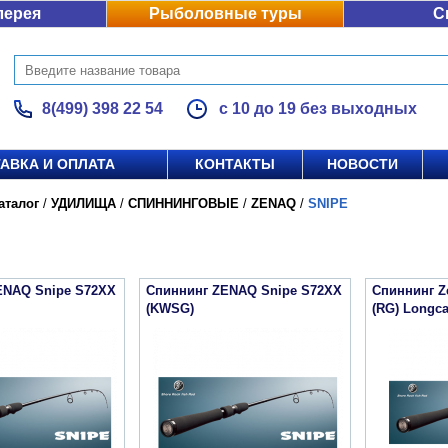
лерея
Рыболовные туры
С
8(499) 398 22 54
с 10 до 19 без выходных
АВКА И ОПЛАТА
КОНТАКТЫ
НОВОСТИ
аталог
/
УДИЛИЩА
/
СПИННИНГОВЫЕ
/
ZENAQ
/
SNIPE
ENAQ Snipe S72XX
Спиннинг ZENAQ Snipe S72XX
Спиннинг Z
(KWSG)
(RG) Longc