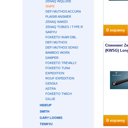
ZENAQ INQLUDE
SNIPE
DEFI MUTHOS ACCURA
PLAISIR ANSWER
ZENAQ NAKED
ZENAQ TOBIZO / TYPE R
В корзину
SAIRYU
FOKEETO IKARI DBL
DEFI MUTHOS
Спиннинг Ze
DEFI MUTHOS SONIO
(KWSG) Long
BAMBOO WORK
DAMPER
FOKEETO TREVALLY
FOKEETO TUNA
EXPEDITION
ROUF EXPEDITION
GENSUI
ASTRA
FOKEETO TWICH
GILLIE
HIDEUP
SMITH
GARY LOOMIS
В корзину
TENRYU