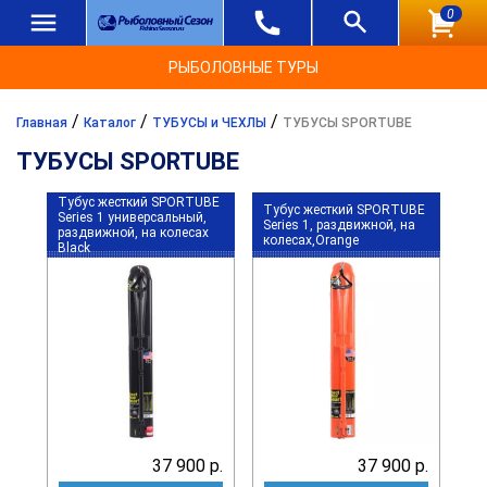
0
РЫБОЛОВНЫЕ ТУРЫ
/
/
/
Главная
Каталог
ТУБУСЫ и ЧЕХЛЫ
ТУБУСЫ SPORTUBE
ТУБУСЫ SPORTUBE
Тубус жесткий SPORTUBE
Тубус жесткий SPORTUBE
Series 1 универсальный,
Series 1, раздвижной, на
раздвижной, на колесах
колесах,Orange
Black
37 900 р.
37 900 р.