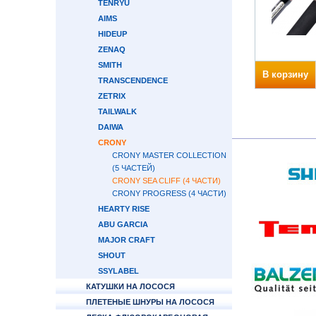
TENRYU
AIMS
HIDEUP
ZENAQ
SMITH
В корзину
TRANSCENDENCE
ZETRIX
TAILWALK
DAIWA
CRONY
CRONY MASTER COLLECTION
(5 ЧАСТЕЙ)
CRONY SEA CLIFF (4 ЧАСТИ)
CRONY PROGRESS (4 ЧАСТИ)
HEARTY RISE
ABU GARCIA
MAJOR CRAFT
SHOUT
SSYLABEL
КАТУШКИ НА ЛОСОСЯ
ПЛЕТЕНЫЕ ШНУРЫ НА ЛОСОСЯ