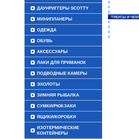
СНАСТИ НА ЛО
КАТУШКИ
ДАУНРИГГЕРЫ SCOTTY
УДИЛИЩА
ТУБУСЫ И ЧЕХ
МИНИПЛАНЕРЫ
ЛЕСКИ И ШНУР
ПРИМАНКИ
ОДЕЖДА
ГРУЗА/ДЖИГ-Г
ФУРНИТУРА
ОБУВЬ
АКСЕССУАРЫ
ЛАКИ ДЛЯ ПРИМАНОК
ПОДВОДНЫЕ КАМЕРЫ
ЭХОЛОТЫ
ЗИМНЯЯ РЫБАЛКА
СУМКИ/РЮКЗАКИ
ЯЩИКИ/КОРОБКИ
ИЗОТЕРМИЧЕСКИЕ
КОНТЕЙНЕРЫ