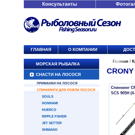
Консультанты
Фотога
ГЛАВНАЯ
О КОМПАНИИ
ДОСТ
Главная
/
К
МОРСКАЯ РЫБАЛКА
CRONY 
СНАСТИ НА ЛОСОСЯ
ПРИМАНКИ НА ЛОСОСЯ
Спиннинг C
СПИННИНГИ ДЛЯ ЛОВЛИ ЛОСОСЯ
SCS 905H (4-
SOULS
HONNAMI
HUERCO
RIPPLE FISHER
JET SETTER
SHIMANO