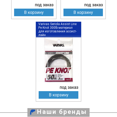
под заказ
под заказ
В корзину
В корзину
Varivas Seriola Assist Line
Pe Knot 300lb материал
для изготовления ассист-
лайн
под заказ
В корзину
Наши бренды