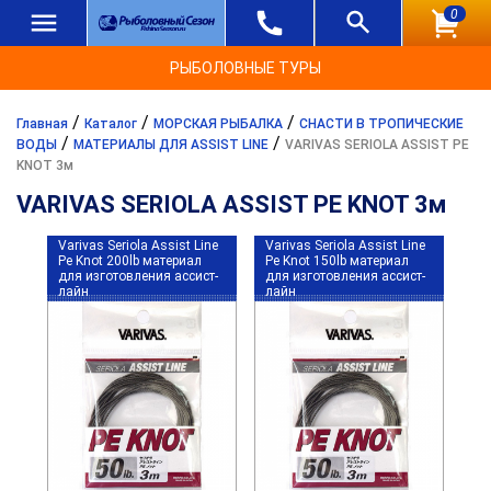
0
РЫБОЛОВНЫЕ ТУРЫ
/
/
/
Главная
Каталог
МОРСКАЯ РЫБАЛКА
СНАСТИ В ТРОПИЧЕСКИЕ
/
/
ВОДЫ
МАТЕРИАЛЫ ДЛЯ ASSIST LINE
VARIVAS SERIOLA ASSIST PE
KNOT 3м
VARIVAS SERIOLA ASSIST PE KNOT 3м
Varivas Seriola Assist Line
Varivas Seriola Assist Line
Pe Knot 200lb материал
Pe Knot 150lb материал
для изготовления ассист-
для изготовления ассист-
лайн
лайн