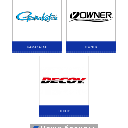
GAMAKATSU
OWNER
DECOY