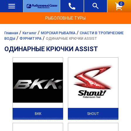
0
РЫБОЛОВНЫЕ ТУРЫ
/
/
/
Главная
Каталог
МОРСКАЯ РЫБАЛКА
СНАСТИ В ТРОПИЧЕСКИЕ
/
/
ВОДЫ
ФУРНИТУРА
ОДИНАРНЫЕ КРЮЧКИ ASSIST
ОДИНАРНЫЕ КРЮЧКИ ASSIST
BKK
SHOUT