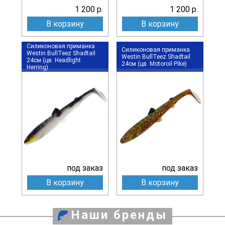
1 200 р.
1 200 р.
В корзину
В корзину
Силиконовая приманка
Силиконовая приманка
Westin BullTeez Shadtail
Westin BullTeez Shadtail
24см (цв. Headlight
24см (цв. Motoroil Pike)
Herring)
под заказ
под заказ
В корзину
В корзину
Наши бренды