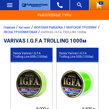
0
РЫБОЛОВНЫЕ ТУРЫ
/
/
/
/
Главная
Каталог
МОРСКАЯ РЫБАЛКА
МОРСКОЙ ТРОЛЛИНГ
/
ЛЕСКА ТРОЛЛИНГОВАЯ
VARIVAS I.G.F.A TROLLING 1000м
VARIVAS I.G.F.A TROLLING 1000м
Леска Varivas I.G.F.A
Леска Varivas I.G.F.A
Trolling Line 80lb (1000м)
Trolling Line 50lb (1000м)
8 900 р.
6 500 р.