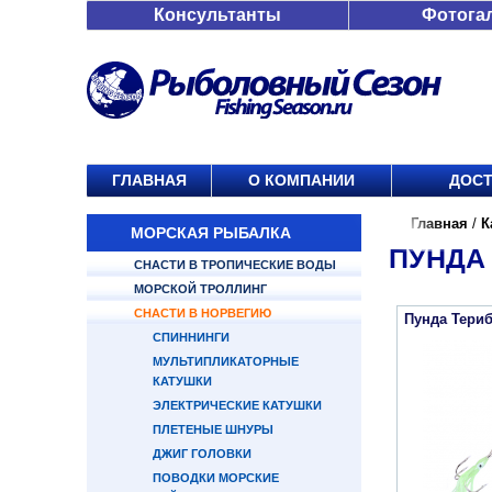
Консультанты
Фотога
ГЛАВНАЯ
О КОМПАНИИ
ДОСТ
Главная
/
К
МОРСКАЯ РЫБАЛКА
ПУНДА
СНАСТИ В ТРОПИЧЕСКИЕ ВОДЫ
МОРСКОЙ ТРОЛЛИНГ
СНАСТИ В НОРВЕГИЮ
Пунда Териб
СПИННИНГИ
МУЛЬТИПЛИКАТОРНЫЕ
КАТУШКИ
ЭЛЕКТРИЧЕСКИЕ КАТУШКИ
ПЛЕТЕНЫЕ ШНУРЫ
ДЖИГ ГОЛОВКИ
ПОВОДКИ МОРСКИЕ