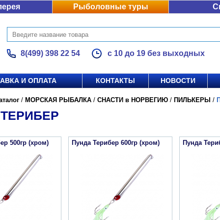
лерея
Рыболовные туры
С
8(499) 398 22 54
с 10 до 19 без выходных
АВКА И ОПЛАТА
КОНТАКТЫ
НОВОСТИ
аталог
/
МОРСКАЯ РЫБАЛКА
/
СНАСТИ в НОРВЕГИЮ
/
ПИЛЬКЕРЫ
/
 ТЕРИБЕР
ер 500гр (хром)
Пунда Терибер 600гр (хром)
Пунда Териб