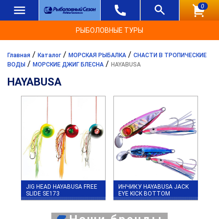
0
РЫБОЛОВНЫЕ ТУРЫ
/
/
/
Главная
Каталог
МОРСКАЯ РЫБАЛКА
СНАСТИ В ТРОПИЧЕСКИЕ
/
/
ВОДЫ
МОРСКИЕ ДЖИГ БЛЕСНА
HAYABUSA
HAYABUSA
JIG HEAD HAYABUSA FREE
ИНЧИКУ HAYABUSA JACK
SLIDE SE173
EYE KICK BOTTOM