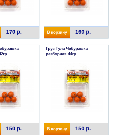
170 р.
160 р.
В корзину
Чебурашка
Груз Тула Чебурашка
42гр
разборная 44гр
150 р.
150 р.
В корзину