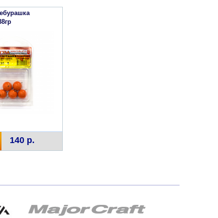
Чебурашка
38гр
140 р.