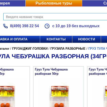
лерея
Рыболовные туры
С
8(499) 398 22 54
с 10 до 19 без выходных
АВКА И ОПЛАТА
КОНТАКТЫ
НОВОСТИ
аталог
/
ГРУЗА/ДЖИГ-ГОЛОВКИ
/
ГРУЗИЛА РАЗБОРНЫЕ
/
ГРУЗ ТУЛА 
УЛА ЧЕБУРАШКА РАЗБОРНАЯ (34ГР-
ебурашка
Груз Тула Чебурашка
Груз Тула 
5гр
разборная 50гр
разборная 