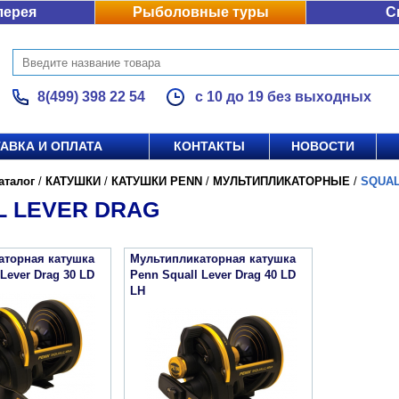
лерея
Рыболовные туры
С
8(499) 398 22 54
с 10 до 19 без выходных
АВКА И ОПЛАТА
КОНТАКТЫ
НОВОСТИ
аталог
/
КАТУШКИ
/
КАТУШКИ PENN
/
МУЛЬТИПЛИКАТОРНЫЕ
/
SQUAL
L LEVER DRAG
аторная катушка
Мультипликаторная катушка
Lever Drag 30 LD
Penn Squall Lever Drag 40 LD
LH