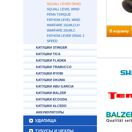
SQUALL LEVER DRAG
SQUALL LEVEL WIND
PENN TORQUE
FATHOM LEVEL WIND
WARFARE 15LWLCLH
WARFARE 20LWLC
В корзину
FATHOM LEVER DRAG 2
SPEED
КАТУШКИ STINGER
КАТУШКИ TICA
КАТУШКИ FLADEN
КАТУШКИ TRABUCCO
КАТУШКИ RYOBI
КАТУШКИ OKUMA
КАТУШКИ ABU GARCIA
КАТУШКИ BALZER
КАТУШКИ ECOODA
КАТУШКИ ALCEDO
АККУМУЛЯТОРЫ
УДИЛИЩА
ТУБУСЫ И ЧЕХЛЫ