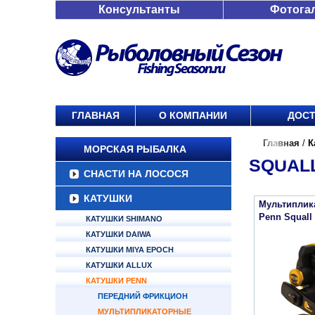
Консультанты
Фотога
ГЛАВНАЯ
О КОМПАНИИ
ДОСТ
Главная
/
К
МОРСКАЯ РЫБАЛКА
SQUAL
СНАСТИ НА ЛОСОСЯ
КАТУШКИ
Мультиплик
Penn Squall 
КАТУШКИ SHIMANO
КАТУШКИ DAIWA
КАТУШКИ MIYA EPOCH
КАТУШКИ ALLUX
КАТУШКИ PENN
ПЕРЕДНИЙ ФРИКЦИОН
МУЛЬТИПЛИКАТОРНЫЕ