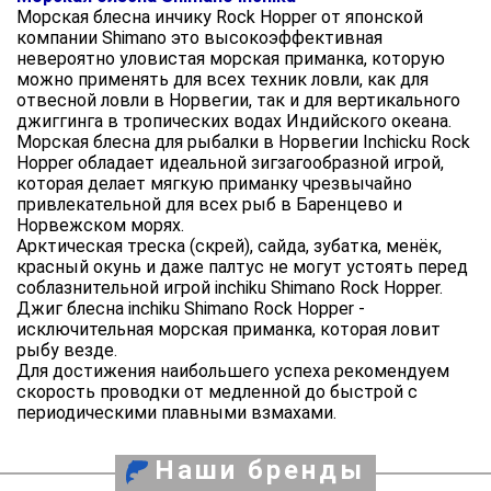
Морская блесна инчику Rock Hopper от японской
компании Shimano это высокоэффективная
невероятно уловистая морская приманка, которую
можно применять для всех техник ловли, как для
отвесной ловли в Норвегии, так и для вертикального
джиггинга в тропических водах Индийского океана.
Морская блесна для рыбалки в Норвегии Inchicku Rock
Hopper обладает идеальной зигзагообразной игрой,
которая делает мягкую приманку чрезвычайно
привлекательной для всех рыб в Баренцево и
Норвежском морях.
Арктическая треска (скрей), сайда, зубатка, менёк,
красный окунь и даже палтус не могут устоять перед
соблазнительной игрой inchiku Shimano Rock Hopper.
Джиг блесна inchiku Shimano Rock Hopper -
исключительная морская приманка, которая ловит
рыбу везде.
Для достижения наибольшего успеха рекомендуем
скорость проводки от медленной до быстрой с
периодическими плавными взмахами.
Наши бренды