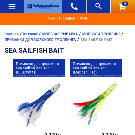
0
РЫБОЛОВНЫЕ ТУРЫ
/
/
/
/
Главная
Каталог
МОРСКАЯ РЫБАЛКА
МОРСКОЙ ТРОЛЛИНГ
/
ПРИМАНКИ ДЛЯ МОРСКОГО ТРОЛЛИНГА
SEA SAILFISH BAIT
SEA SAILFISH BAIT
Приманка для троллинга
Приманка для троллинга
Sea Sailfish Bait 45г
Sea Sailfish Bait 45г
(Blue/White)
(Mexican Flag)
2 100 р.
2 100 р.