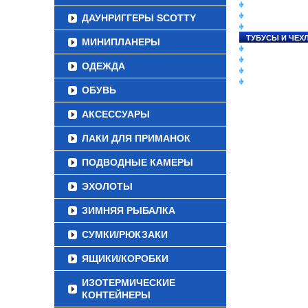
СНАСТИ НА ЛО
КАТУШКИ
ДАУНРИГГЕРЫ SCOTTY
УДИЛИЩА
ТУБУСЫ И ЧЕХ
МИНИПЛАНЕРЫ
ЛЕСКИ И ШНУР
ПРИМАНКИ
ОДЕЖДА
ГРУЗА/ДЖИГ-Г
ФУРНИТУРА
ОБУВЬ
АКСЕССУАРЫ
ЛАКИ ДЛЯ ПРИМАНОК
ПОДВОДНЫЕ КАМЕРЫ
ЭХОЛОТЫ
ЗИМНЯЯ РЫБАЛКА
СУМКИ/РЮКЗАКИ
ЯЩИКИ/КОРОБКИ
ИЗОТЕРМИЧЕСКИЕ
КОНТЕЙНЕРЫ