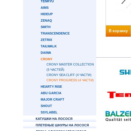
TENRYU
AIMS
HIDEUP
ZENAQ
SMITH
В корзину
TRANSCENDENCE
ZETRIX
TAILWALK
DAIWA
CRONY
CRONY MASTER COLLECTION
(5 ЧАСТЕЙ)
CRONY SEA CLIFF (4 ЧАСТИ)
CRONY PROGRESS (4 ЧАСТИ)
HEARTY RISE
ABU GARCIA
MAJOR CRAFT
SHOUT
SSYLABEL
КАТУШКИ НА ЛОСОСЯ
ПЛЕТЕНЫЕ ШНУРЫ НА ЛОСОСЯ