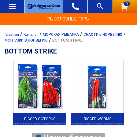
0
РЫБОЛОВНЫЕ ТУРЫ
/
/
/
/
Главная
Каталог
МОРСКАЯ РЫБАЛКА
СНАСТИ в НОРВЕГИЮ
/
МОНТАЖИ В НОРВЕГИЮ
BOTTOM STRIKE
BOTTOM STRIKE
RIGGED OCTOPUS
RIGGED WORMS