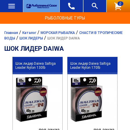
0
РЫБОЛОВНЫЕ ТУРЫ
/
/
/
Главная
Каталог
МОРСКАЯ РЫБАЛКА
СНАСТИ В ТРОПИЧЕСКИЕ
/
/
ВОДЫ
ШОК ЛИДЕРЫ
ШОК ЛИДЕР DAIWA
ШОК ЛИДЕР DAIWA
Шок лидер Daiwa Saltiga
Шок лидер Daiwa Saltiga
Leader Nylon 130lb
Leader Nylon 170lb
под заказ
под заказ