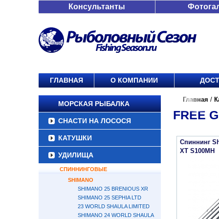
Консультанты
Фотога
ГЛАВНАЯ
О КОМПАНИИ
ДОСТ
Главная
/
К
МОРСКАЯ РЫБАЛКА
FREE G
СНАСТИ НА ЛОСОСЯ
КАТУШКИ
Спиннинг S
XT S100MH
УДИЛИЩА
СПИННИНГОВЫЕ
SHIMANO
SHIMANO 25 BRENIOUS XR
SHIMANO 25 SEPHIA LTD
23 WORLD SHAULA LIMITED
SHIMANO 24 WORLD SHAULA