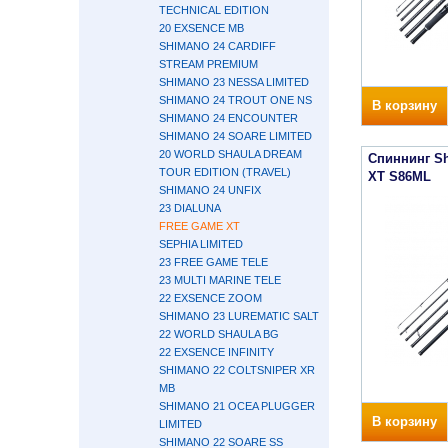
TECHNICAL EDITION
20 EXSENCE MB
SHIMANO 24 CARDIFF
STREAM PREMIUM
SHIMANO 23 NESSA LIMITED
SHIMANO 24 TROUT ONE NS
В корзину
SHIMANO 24 ENCOUNTER
SHIMANO 24 SOARE LIMITED
20 WORLD SHAULA DREAM
Спиннинг S
TOUR EDITION (TRAVEL)
XT S86ML
SHIMANO 24 UNFIX
23 DIALUNA
FREE GAME XT
SEPHIA LIMITED
23 FREE GAME TELE
23 MULTI MARINE TELE
22 EXSENCE ZOOM
SHIMANO 23 LUREMATIC SALT
22 WORLD SHAULA BG
22 EXSENCE INFINITY
SHIMANO 22 COLTSNIPER XR
MB
SHIMANO 21 OCEA PLUGGER
В корзину
LIMITED
SHIMANO 22 SOARE SS