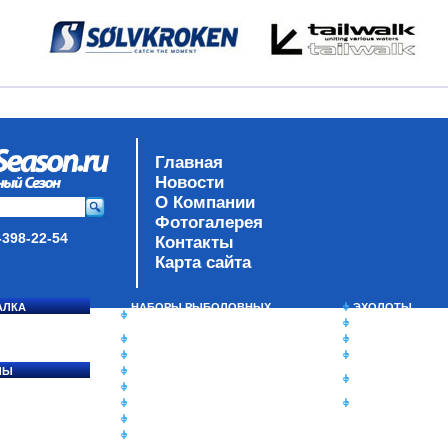
Главная
Новости
О Компании
Фотогалерея
-398-22-54
Контакты
Карта сайта
АЛКА
НАБОРЫ РЫБОЛОВНЫХ
ЭХОЛОТЫ
СОСЯ
СНАСТЕЙ
ЗИМНЯЯ РЫБАЛ
ДАУНРИГГЕРЫ SCOTTY
СУМКИ/РЮКЗАК
МИНИПЛАНЕРЫ
ЯЩИКИ/КОРОБК
ЛЫ
ОДЕЖДА
ИЗОТЕРМИЧЕСК
Ы
ОБУВЬ
КОНТЕЙНЕРЫ
АКСЕССУАРЫ
ОЧКИ
ОЛОВКИ
ЛАКИ ДЛЯ ПРИМАНОК
ПОДВОДНЫЕ КАМЕРЫ