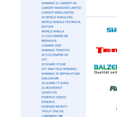
SHIMANO 21 CARDIFF NX
CARDIFF MONSTER LIMITED
CARDIFF AREA LIMITED
20 WORLD SHAULA BG
WORLD SHAULA TECHNICAL
EDITION
WORLD SHAULA
21 COLTSNIPER BB
BRENIOUS
LUNAMIS 2020
SHIMANO TRASTICK
20 COLTSNIPER XR
STC
20 SOARE XTUNE
STC MINI-TELE SPINNING
SHIMANO 20 SEPHIA XTUNE
DIALUNA MB
20 SOARE TT AJING
21 MOONSHOT
LESATH DX
EXSENCE GENOS
EXSENCE
EXSENSE INFINITY
TROUT ONE NS
LUREMATIC MB