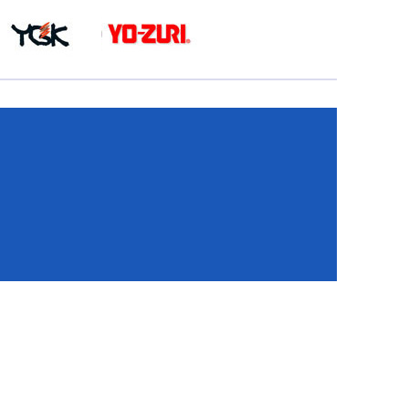
КА
И
И
ИЕ