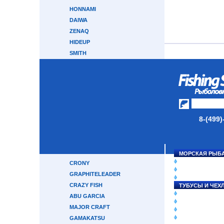
HONNAMI
DAIWA
ZENAQ
HIDEUP
SMITH
GARY LOOMIS
TENRYU
TRANSCENDENCE
SOULS
ZETRIX
8-(499)
TAILWALK
BREADEN
RAPALA
HEARTY RISE
МОРСКАЯ РЫБ
СНАСТИ НА ЛО
CRONY
КАТУШКИ
GRAPHITELEADER
УДИЛИЩА
CRAZY FISH
ТУБУСЫ И ЧЕХ
ЛЕСКИ И ШНУР
ABU GARCIA
ПРИМАНКИ
MAJOR CRAFT
ГРУЗА/ДЖИГ-Г
ФУРНИТУРА
GAMAKATSU