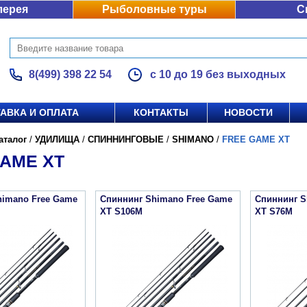
лерея
Рыболовные туры
С
8(499) 398 22 54
с 10 до 19 без выходных
АВКА И ОПЛАТА
КОНТАКТЫ
НОВОСТИ
аталог
/
УДИЛИЩА
/
СПИННИНГОВЫЕ
/
SHIMANO
/
FREE GAME XT
AME XT
himano Free Game
Спиннинг Shimano Free Game
Спиннинг S
XT S106M
XT S76M