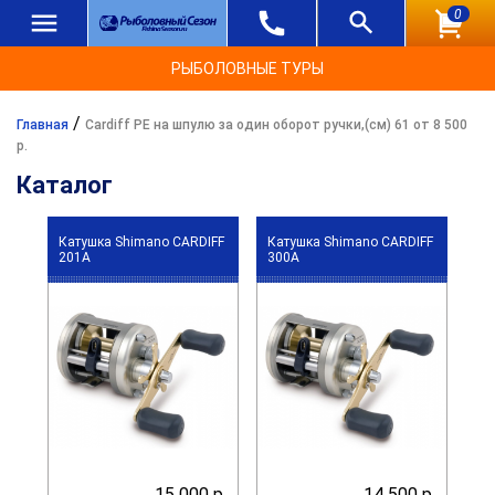
0
РЫБОЛОВНЫЕ ТУРЫ
/
Главная
Cardiff PE на шпулю за один оборот ручки,(см) 61 от 8 500
р.
Каталог
Катушка Shimano CARDIFF
Катушка Shimano CARDIFF
201A
300A
15 000 р.
14 500 р.