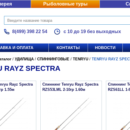
лерея
Рыболовные туры
С
8(499) 398 22 54
с 10 до 19 без выходных
АВКА И ОПЛАТА
КОНТАКТЫ
НОВОСТИ
аталог
/
УДИЛИЩА
/
СПИННИНГОВЫЕ
/
TENRYU
/
TENRYU RAYZ SPE
U RAYZ SPECTRA
nryu Rayz Spectra
Спиннинг Tenryu Rayz Spectra
Спиннинг Te
гр 1.55м
RZS53LML 2-10гр 1.60м
RZS61LL 1-8