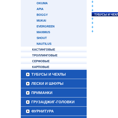
СНАСТИ НА ЛО
OKUMA
КАТУШКИ
APIA
УДИЛИЩА
ТУБУСЫ И ЧЕХ
BOGGY
ЛЕСКИ И ШНУР
MUKAI
ПРИМАНКИ
EVERGREEN
ГРУЗА/ДЖИГ-Г
ФУРНИТУРА
MAXIMUS
SHOUT
NAUTILUS
КАСТИНГОВЫЕ
ТРОЛЛИНГОВЫЕ
СЕРФОВЫЕ
КАРПОВЫЕ
ТУБУСЫ И ЧЕХЛЫ
ЛЕСКИ И ШНУРЫ
ПРИМАНКИ
ГРУЗА/ДЖИГ-ГОЛОВКИ
ФУРНИТУРА