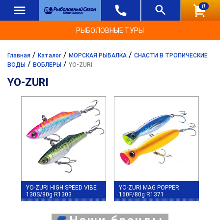
0
РЫБОЛОВНЫЕ ТУРЫ
/
/
/
Главная
Каталог
МОРСКАЯ РЫБАЛКА
СНАСТИ В ТРОПИЧЕСКИЕ
/
/
ВОДЫ
ВОБЛЕРЫ
YO-ZURI
YO-ZURI
YO-ZURI HIGH SPEED VIBE
YO-ZURI MAG POPPER
130S/80g R1303
160F/80g R1371