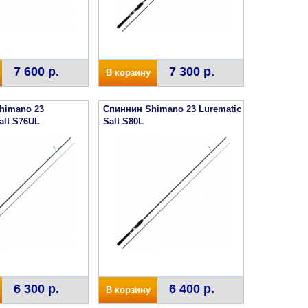
7 600 р.
7 300 р.
В корзину
himano 23
Спиннин Shimano 23 Lurematic
alt S76UL
Salt S80L
6 300 р.
6 400 р.
В корзину