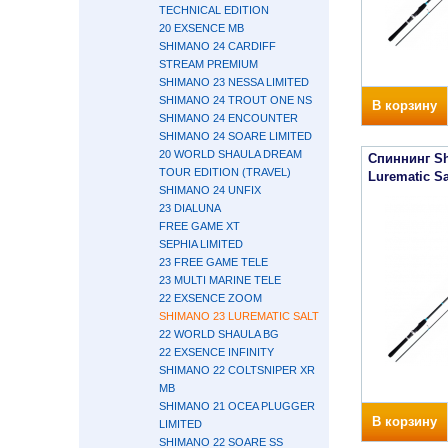
TECHNICAL EDITION
20 EXSENCE MB
SHIMANO 24 CARDIFF
STREAM PREMIUM
SHIMANO 23 NESSA LIMITED
SHIMANO 24 TROUT ONE NS
В корзину
SHIMANO 24 ENCOUNTER
SHIMANO 24 SOARE LIMITED
20 WORLD SHAULA DREAM
Спиннинг S
TOUR EDITION (TRAVEL)
Lurematic S
SHIMANO 24 UNFIX
23 DIALUNA
FREE GAME XT
SEPHIA LIMITED
23 FREE GAME TELE
23 MULTI MARINE TELE
22 EXSENCE ZOOM
SHIMANO 23 LUREMATIC SALT
22 WORLD SHAULA BG
22 EXSENCE INFINITY
SHIMANO 22 COLTSNIPER XR
MB
SHIMANO 21 OCEA PLUGGER
В корзину
LIMITED
SHIMANO 22 SOARE SS