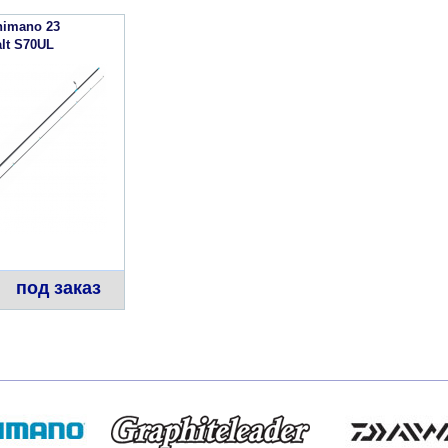
himano 23
alt S70UL
под заказ