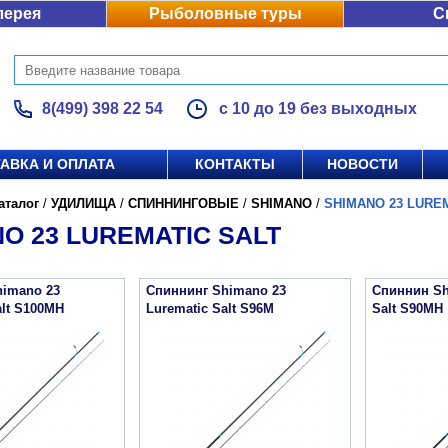
лерея
Рыболовные туры
С
8(499) 398 22 54
с 10 до 19 без выходных
АВКА И ОПЛАТА
КОНТАКТЫ
НОВОСТИ
аталог
/
УДИЛИЩА
/
СПИННИНГОВЫЕ
/
SHIMANO
/
SHIMANO 23 LURE
O 23 LUREMATIC SALT
himano 23
Спиннинг Shimano 23
Спиннин Sh
alt S100MH
Lurematic Salt S96M
Salt S90MH