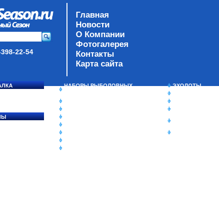
Главная
Новости
О Компании
Фотогалерея
-398-22-54
Контакты
Карта сайта
АЛКА
НАБОРЫ РЫБОЛОВНЫХ
ЭХОЛОТЫ
СОСЯ
СНАСТЕЙ
ЗИМНЯЯ РЫБАЛ
ДАУНРИГГЕРЫ SCOTTY
СУМКИ/РЮКЗАК
МИНИПЛАНЕРЫ
ЯЩИКИ/КОРОБК
ЛЫ
ОДЕЖДА
ИЗОТЕРМИЧЕСК
Ы
ОБУВЬ
КОНТЕЙНЕРЫ
АКСЕССУАРЫ
ОЧКИ
ОЛОВКИ
ЛАКИ ДЛЯ ПРИМАНОК
ПОДВОДНЫЕ КАМЕРЫ