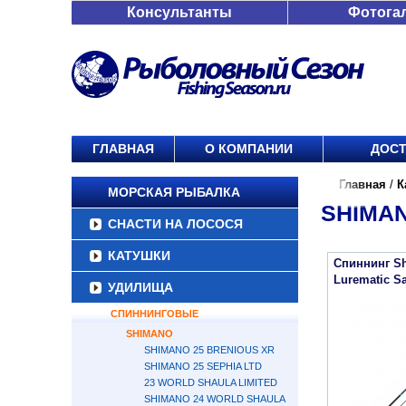
Консультанты
Фотога
ГЛАВНАЯ
О КОМПАНИИ
ДОСТ
Главная
/
К
МОРСКАЯ РЫБАЛКА
SHIMAN
СНАСТИ НА ЛОСОСЯ
КАТУШКИ
Спиннинг S
Lurematic S
УДИЛИЩА
СПИННИНГОВЫЕ
SHIMANO
SHIMANO 25 BRENIOUS XR
SHIMANO 25 SEPHIA LTD
23 WORLD SHAULA LIMITED
SHIMANO 24 WORLD SHAULA