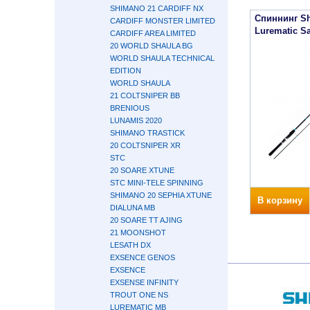
SHIMANO 21 CARDIFF NX
Спиннинг S
CARDIFF MONSTER LIMITED
Lurematic S
CARDIFF AREA LIMITED
20 WORLD SHAULA BG
WORLD SHAULA TECHNICAL
EDITION
WORLD SHAULA
21 COLTSNIPER BB
BRENIOUS
LUNAMIS 2020
SHIMANO TRASTICK
20 COLTSNIPER XR
STC
20 SOARE XTUNE
STC MINI-TELE SPINNING
SHIMANO 20 SEPHIA XTUNE
В корзину
DIALUNA MB
20 SOARE TT AJING
21 MOONSHOT
LESATH DX
EXSENCE GENOS
EXSENCE
EXSENSE INFINITY
TROUT ONE NS
LUREMATIC MB