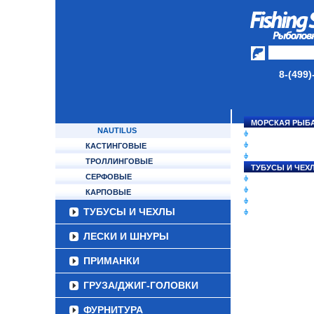
TRAVEL GEAR
OKUMA
APIA
BOGGY
MUKAI
8-(499)
EVERGREEN
MAXIMUS
SHOUT
МОРСКАЯ РЫБ
NAUTILUS
СНАСТИ НА ЛО
КАТУШКИ
КАСТИНГОВЫЕ
УДИЛИЩА
ТРОЛЛИНГОВЫЕ
ТУБУСЫ И ЧЕХ
СЕРФОВЫЕ
ЛЕСКИ И ШНУР
ПРИМАНКИ
КАРПОВЫЕ
ГРУЗА/ДЖИГ-Г
ТУБУСЫ И ЧЕХЛЫ
ФУРНИТУРА
ЛЕСКИ И ШНУРЫ
ПРИМАНКИ
ГРУЗА/ДЖИГ-ГОЛОВКИ
ФУРНИТУРА