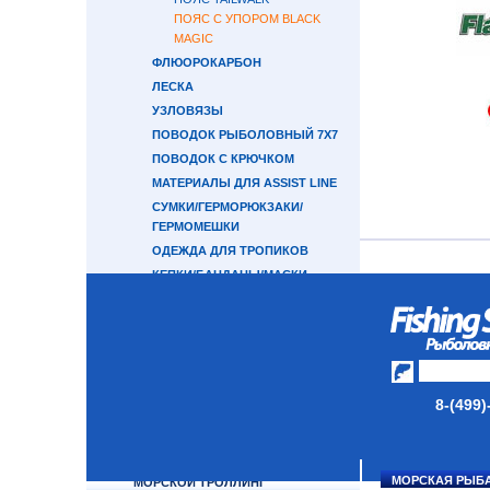
ПОЯС С УПОРОМ BLACK
MAGIC
ФЛЮОРОКАРБОН
ЛЕСКА
УЗЛОВЯЗЫ
ПОВОДОК РЫБОЛОВНЫЙ 7Х7
ПОВОДОК С КРЮЧКОМ
МАТЕРИАЛЫ ДЛЯ ASSIST LINE
СУМКИ/ГЕРМОРЮКЗАКИ/
ГЕРМОМЕШКИ
ОДЕЖДА ДЛЯ ТРОПИКОВ
КЕПКИ/БАНДАНЫ/МАСКИ
ПЕРЧАТКИ
ОЧКИ
СВЕТОНАКОПИТЕЛЬНЫЕ
ЭЛЕМЕНТЫ
ПРИМАНКИ ДЛЯ ЛОВЛИ
8-(499)
ОСЬМИНОГА
ПОВОДКОВЫЙ МАТЕРИАЛ 7Х7
ОКТОПУСЫ SAVAGE GEAR
МОРСКАЯ РЫБ
МОРСКОЙ ТРОЛЛИНГ