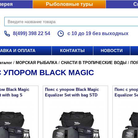
лерея
Рыболовные туры
С
8(499) 398 22 54
с 10 до 19 без выходных
АВКА И ОПЛАТА
КОНТАКТЫ
НОВОСТИ
аталог
/
МОРСКАЯ РЫБАЛКА
/
СНАСТИ В ТРОПИЧЕСКИЕ ВОДЫ
/
ПО
С УПОРОМ BLACK MAGIC
ом Black Magic
Пояс с упором Black Magic
Пояс с упо
t with bag S
Equalizer Set with bag STD
Equalizer S