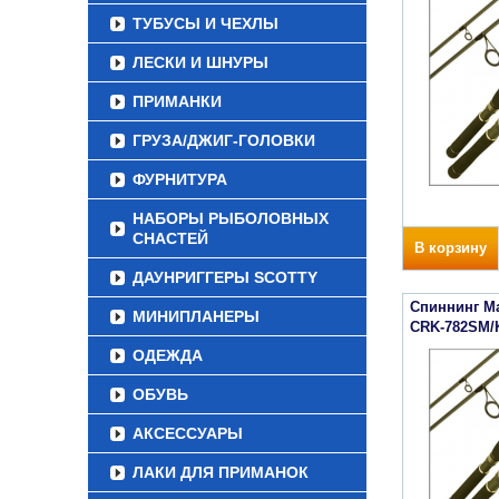
ТУБУСЫ И ЧЕХЛЫ
ЛЕСКИ И ШНУРЫ
ПРИМАНКИ
ГРУЗА/ДЖИГ-ГОЛОВКИ
ФУРНИТУРА
НАБОРЫ РЫБОЛОВНЫХ
СНАСТЕЙ
В корзину
ДАУНРИГГЕРЫ SCOTTY
Спиннинг Maj
МИНИПЛАНЕРЫ
CRK-782SM/
ОДЕЖДА
ОБУВЬ
АКСЕССУАРЫ
ЛАКИ ДЛЯ ПРИМАНОК