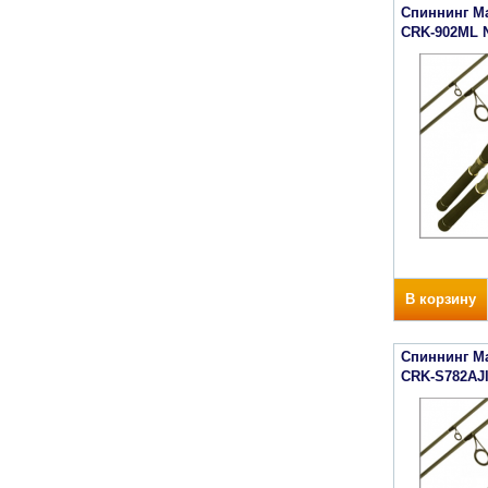
Спиннинг Maj
CRK-902ML
В корзину
Спиннинг Maj
CRK-S782AJ