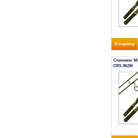
В корзину
Спиннинг Maj
CRS-962M