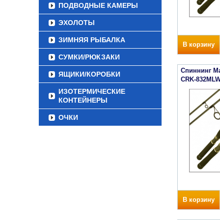
ПОДВОДНЫЕ КАМЕРЫ
ЭХОЛОТЫ
ЗИМНЯЯ РЫБАЛКА
В корзину
СУМКИ/РЮКЗАКИ
Спиннинг Maj
ЯЩИКИ/КОРОБКИ
CRK-832ML
ИЗОТЕРМИЧЕСКИЕ
КОНТЕЙНЕРЫ
ОЧКИ
В корзину