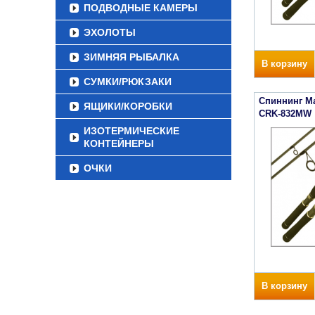
ПОДВОДНЫЕ КАМЕРЫ
ЭХОЛОТЫ
ЗИМНЯЯ РЫБАЛКА
В корзину
СУМКИ/РЮКЗАКИ
Спиннинг Maj
ЯЩИКИ/КОРОБКИ
CRK-832MW
ИЗОТЕРМИЧЕСКИЕ
КОНТЕЙНЕРЫ
ОЧКИ
В корзину