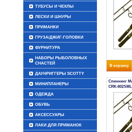
ТУБУСЫ И ЧЕХЛЫ
ЛЕСКИ И ШНУРЫ
ПРИМАНКИ
ГРУЗА/ДЖИГ-ГОЛОВКИ
ФУРНИТУРА
НАБОРЫ РЫБОЛОВНЫХ
СНАСТЕЙ
В корзину
ДАУНРИГГЕРЫ SCOTTY
Спиннинг Maj
МИНИПЛАНЕРЫ
CRK-802SML
ОДЕЖДА
ОБУВЬ
АКСЕССУАРЫ
ЛАКИ ДЛЯ ПРИМАНОК