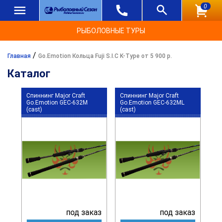
0
РЫБОЛОВНЫЕ ТУРЫ
/
Главная
Go.Emotion Кольца Fuji S.I.C K-Type от 5 900 р.
Каталог
Спиннинг Major Craft
Спиннинг Major Craft
Go.Emotion GEC-632M
Go.Emotion GEC-632ML
(cast)
(cast)
под заказ
под заказ