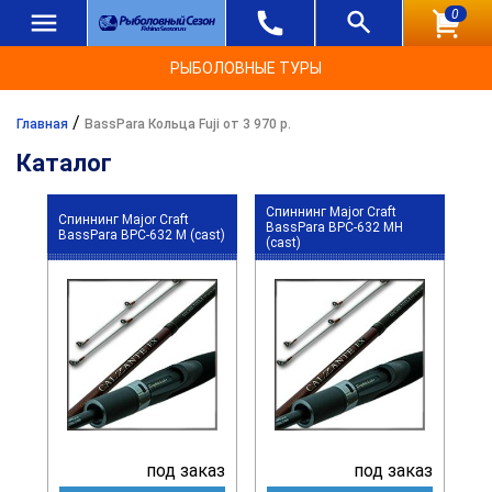
0
РЫБОЛОВНЫЕ ТУРЫ
/
Главная
BassPara Кольца Fuji от 3 970 р.
Каталог
Спиннинг Major Craft
Спиннинг Major Craft
BassPara BPC-632 MH
BassPara BPC-632 M (cast)
(cast)
под заказ
под заказ