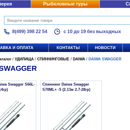
лерея
Рыболовные туры
С
8(499) 398 22 54
с 10 до 19 без выходных
АВКА И ОПЛАТА
КОНТАКТЫ
НОВОСТИ
аталог
/
УДИЛИЩА
/
СПИННИНГОВЫЕ
/
DAIWA
/
DAIWA SWAGGER
 SWAGGER
iwa Swagger S66L-
Спиннинг Daiwa Swagger
14гр)
S70ML+ -5 (2.13м 2.7-28гр)