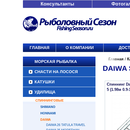
Консультанты
Фотога
ГЛАВНАЯ
О КОМПАНИИ
ДОСТ
Главная
/
К
МОРСКАЯ РЫБАЛКА
DAIWA
СНАСТИ НА ЛОСОСЯ
КАТУШКИ
Спиннинг Da
5 (1.98м 0.9-
УДИЛИЩА
СПИННИНГОВЫЕ
SHIMANO
HONNAMI
DAIWA
DAIWA 26 TATULA TRAVEL