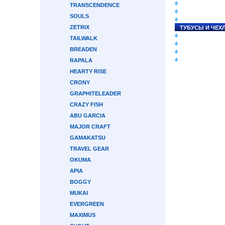
СНАСТИ НА ЛО
TRANSCENDENCE
КАТУШКИ
SOULS
УДИЛИЩА
ZETRIX
ТУБУСЫ И ЧЕХ
ЛЕСКИ И ШНУР
TAILWALK
ПРИМАНКИ
BREADEN
ГРУЗА/ДЖИГ-Г
ФУРНИТУРА
RAPALA
HEARTY RISE
CRONY
GRAPHITELEADER
CRAZY FISH
ABU GARCIA
MAJOR CRAFT
GAMAKATSU
TRAVEL GEAR
OKUMA
APIA
BOGGY
MUKAI
EVERGREEN
MAXIMUS