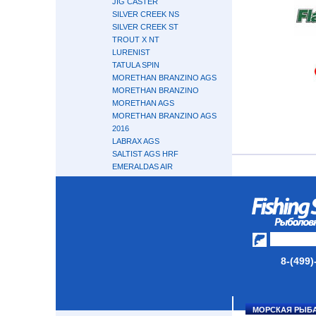
JIG CASTER
SILVER CREEK NS
SILVER CREEK ST
TROUT X NT
LURENIST
TATULA SPIN
MORETHAN BRANZINO AGS
MORETHAN BRANZINO
MORETHAN AGS
MORETHAN BRANZINO AGS
2016
LABRAX AGS
SALTIST AGS HRF
EMERALDAS AIR
LAZY
GEKKABIJIN AIR AGS
GEKKABIJIN AGS
SILVER WOLF AIR AGS
IPRIMI
ZENAQ
8-(499)
HIDEUP
SMITH
GARY LOOMIS
TENRYU
МОРСКАЯ РЫБ