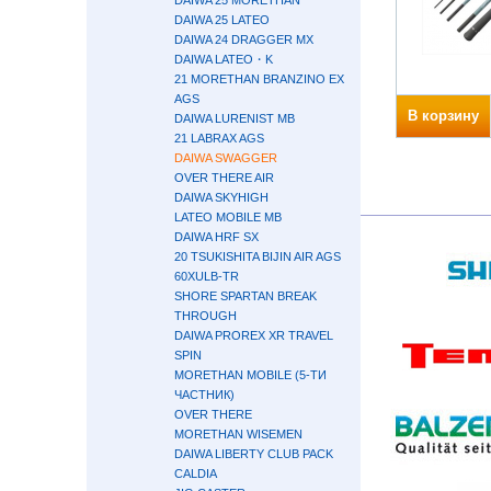
DAIWA 25 MORETHAN
DAIWA 25 LATEO
DAIWA 24 DRAGGER MX
DAIWA LATEO・K
21 MORETHAN BRANZINO EX
AGS
В корзину
DAIWA LURENIST MB
21 LABRAX AGS
DAIWA SWAGGER
OVER THERE AIR
DAIWA SKYHIGH
LATEO MOBILE MB
DAIWA HRF SX
20 TSUKISHITA BIJIN AIR AGS
60XULB-TR
SHORE SPARTAN BREAK
THROUGH
DAIWA PROREX XR TRAVEL
SPIN
MORETHAN MOBILE (5-ТИ
ЧАСТНИК)
OVER THERE
MORETHAN WISEMEN
DAIWA LIBERTY CLUB PACK
CALDIA