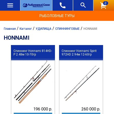
0
РЫБОЛОВНЫЕ ТУРЫ
/
/
/
/
Главная
Каталог
УДИЛИЩА
СПИННИНГОВЫЕ
HONNAMI
HONNAMI
Спиннинг Honnami 814HD-
Спиннинг Honnami Spirit
P 2.48м 10-70гр
972HD 2.94м 12-60гр
196 000 р.
260 000 р.