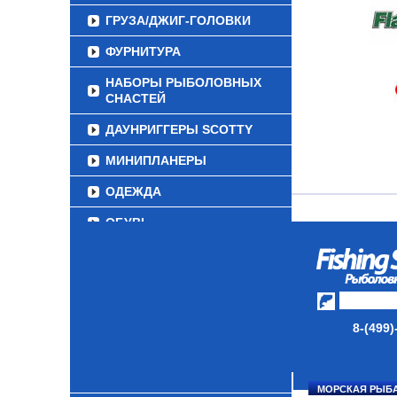
ГРУЗА/ДЖИГ-ГОЛОВКИ
ФУРНИТУРА
НАБОРЫ РЫБОЛОВНЫХ
СНАСТЕЙ
ДАУНРИГГЕРЫ SCOTTY
МИНИПЛАНЕРЫ
ОДЕЖДА
ОБУВЬ
АКСЕССУАРЫ
ЛАКИ ДЛЯ ПРИМАНОК
ПОДВОДНЫЕ КАМЕРЫ
8-(499)
ЭХОЛОТЫ
ЗИМНЯЯ РЫБАЛКА
МОРСКАЯ РЫБ