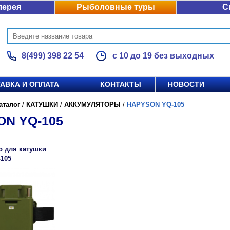
лерея
Рыболовные туры
С
8(499) 398 22 54
с 10 до 19 без выходных
АВКА И ОПЛАТА
КОНТАКТЫ
НОВОСТИ
аталог
/
КАТУШКИ
/
АККУМУЛЯТОРЫ
/
HAPYSON YQ-105
N YQ-105
р для катушки
-105