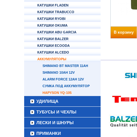
КАТУШКИ FLADEN
КАТУШКИ TRABUCCO
КАТУШКИ RYOBI
КАТУШКИ OKUMA
В корзину
КАТУШКИ ABU GARCIA
КАТУШКИ BALZER
КАТУШКИ ECOODA
КАТУШКИ ALCEDO
АККУМУЛЯТОРЫ
SHIMANO BT MASTER 11AH
SHIMANO 10AH 12V
ALARM FORCE 12AH 12V
СУМКА ПОД АККУМУЛЯТОР
HAPYSON YQ-105
УДИЛИЩА
ТУБУСЫ И ЧЕХЛЫ
ЛЕСКИ И ШНУРЫ
ПРИМАНКИ