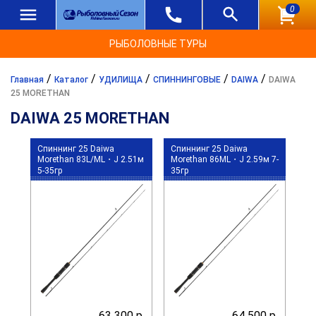
0
РЫБОЛОВНЫЕ ТУРЫ
/
/
/
/
/
Главная
Каталог
УДИЛИЩА
СПИННИНГОВЫЕ
DAIWA
DAIWA
25 MORETHAN
DAIWA 25 MORETHAN
Спиннинг 25 Daiwa
Спиннинг 25 Daiwa
Morethan 83L/ML・J 2.51м
Morethan 86ML・J 2.59м 7-
5-35гр
35гр
63 300 р.
64 500 р.