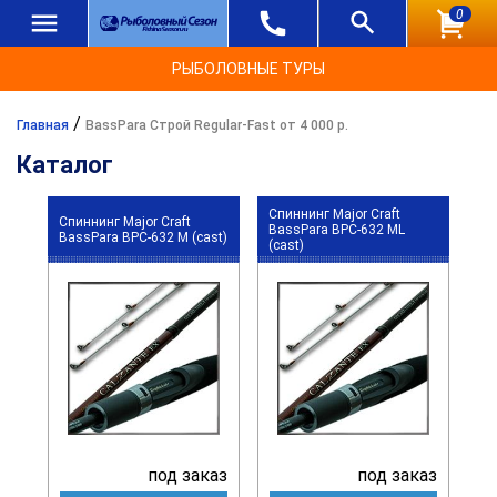
0
РЫБОЛОВНЫЕ ТУРЫ
/
Главная
BassPara Строй Regular-Fast от 4 000 р.
Каталог
Спиннинг Major Craft
Спиннинг Major Craft
BassPara BPC-632 ML
BassPara BPC-632 M (cast)
(cast)
под заказ
под заказ