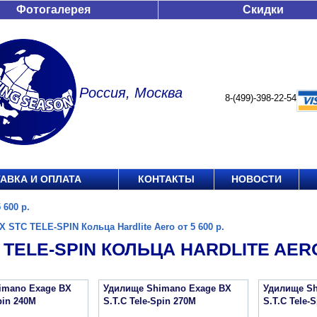
Фотогалерея
Скидки
Россия, Москва
8-(499)-398-22-54
АВКА И ОПЛАТА
КОНТАКТЫ
НОВОСТИ
 600 р.
X STC TELE-SPIN Кольца Hardlite Aero от 5 600 р.
 TELE-SPIN КОЛЬЦА HARDLITE AERO 
imano Exage BX
Удилище Shimano Exage BX
Удилище Sh
pin 240M
S.T.C Tele-Spin 270M
S.T.C Tele-