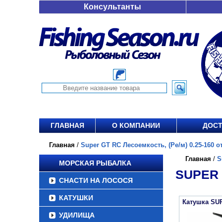
Консультанты
ГЛАВНАЯ
О КОМПАНИИ
ДОСТ
Главная
/
Super GT RC Лесоемкость, (Ре/м) 0.25-160 от
Главная
/
S
МОРСКАЯ РЫБАЛКА
SUPER 
СНАСТИ НА ЛОСОСЯ
КАТУШКИ
Катушка SU
УДИЛИЩА