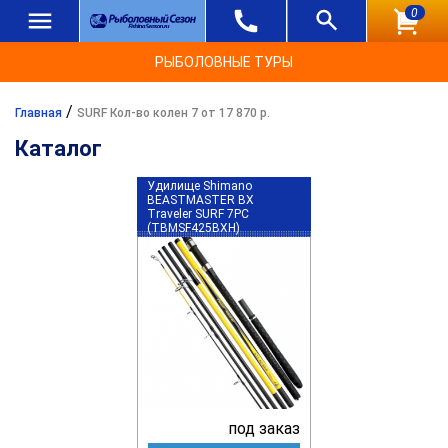
0
РЫБОЛОВНЫЕ ТУРЫ
/
Главная
SURF Кол-во колен 7 от 17 870 р.
Каталог
Удилище Shimano
BEASTMASTER BX
Traveler SURF 7PC
(TBMSF425BXH)
под заказ