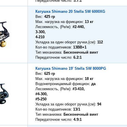
Передаточное число
5.7:1
Катушка Shimano 20 Stella SW 6000XG
Вес
425 гр
Max. нагрузка на фрикцион
13 кг
Лесоемкость, (Ре/м)
#2-440,
3-300,
4-210
Укладка за один оборот ручки,(см)
112
Кол-во подшипников
13BB+1
Тип механизма
Бесконечный винт
Передаточное число
6.2:1
Катушка Shimano 19' Stella SW 8000PG
Вес
625 гр
Max. нагрузка на фрикцион
18 кг
Водонепроницаемый фрикцион
да
Лесоемкость, (Ре/м)
#3-410,
#4-300,
#5-250
Укладка за один оборот ручки,(см)
94
Кол-во подшипников
13/1
Тип механизма
Бесконечный винт
Передаточное число
4.9:1