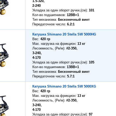
1.5-320,
2-240
Укладка за один оборот ручки,(см)
101
Кол-во подшипников
12BB+1
Тип механизма
Бесконечный винт
Передаточное число
6.2:1
Катушка Shimano 20 Stella SW 5000HG
Вес
420 гр
Max. нагрузка на фрикцион
13 кг
Лесоемкость, (Ре/м)
#2-350,
3-240,
4-170
Укладка за один оборот ручки,(см)
105
Кол-во подшипников
13BB+1
Тип механизма
Бесконечный винт
Передаточное число
5.7:1
Катушка Shimano 20 Stella SW 5000XG
Вес
420 гр
Max. нагрузка на фрикцион
13 кг
Лесоемкость, (Ре/м)
#2-350,
3-240,
4-170
Укладка за один оборот ручки,(см)
97