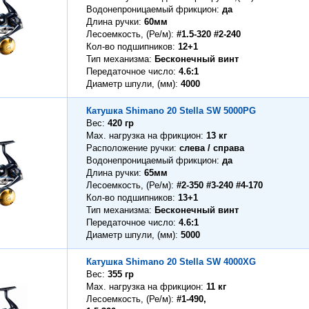
Водонепроницаемый фрикцион
да
Длина ручки
60мм
Лесоемкость, (Ре/м)
#1.5-320 #2-240
Кол-во подшипников
12+1
Тип механизма
Бесконечный винт
Передаточное число
4.6:1
Диаметр шпули, (мм)
4000
Катушка Shimano 20 Stella SW 5000PG
Вес
420 гр
Max. нагрузка на фрикцион
13 кг
Расположение ручки
слева / справа
Водонепроницаемый фрикцион
да
Длина ручки
65мм
Лесоемкость, (Ре/м)
#2-350 #3-240 #4-170
Кол-во подшипников
13+1
Тип механизма
Бесконечный винт
Передаточное число
4.6:1
Диаметр шпули, (мм)
5000
Катушка Shimano 20 Stella SW 4000XG
Вес
355 гр
Max. нагрузка на фрикцион
11 кг
Лесоемкость, (Ре/м)
#1-490,