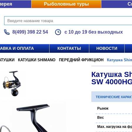
лерея
Рыболовные туры
С
8(499) 398 22 54
с 10 до 19 без выходных
АВКА И ОПЛАТА
КОНТАКТЫ
НОВОСТИ
АТУШКИ
/
КАТУШКИ SHIMANO
/
ПЕРЕДНИЙ ФРИКЦИОН
/
Катушка Shim
/
Катушка Sh
SW 4000H
ТЕХНИЧЕСКИЕ ХАРА
Рынок
Вес
Max. нагрузка на ф