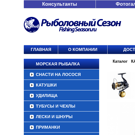
Консультанты
Фотога
ГЛАВНАЯ
О КОМПАНИИ
ДОСТ
/
Каталог
/
К
МОРСКАЯ РЫБАЛКА
СНАСТИ НА ЛОСОСЯ
КАТУШКИ
УДИЛИЩА
ТУБУСЫ И ЧЕХЛЫ
ЛЕСКИ И ШНУРЫ
ПРИМАНКИ