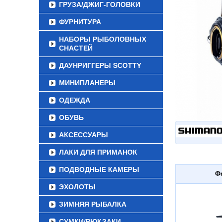
ГРУЗА/ДЖИГ-ГОЛОВКИ
ФУРНИТУРА
НАБОРЫ РЫБОЛОВНЫХ
СНАСТЕЙ
ДАУНРИГГЕРЫ SCOTTY
МИНИПЛАНЕРЫ
ОДЕЖДА
ОБУВЬ
АКСЕССУАРЫ
ЛАКИ ДЛЯ ПРИМАНОК
ПОДВОДНЫЕ КАМЕРЫ
Ф
ЭХОЛОТЫ
ЗИМНЯЯ РЫБАЛКА
СУМКИ/РЮКЗАКИ