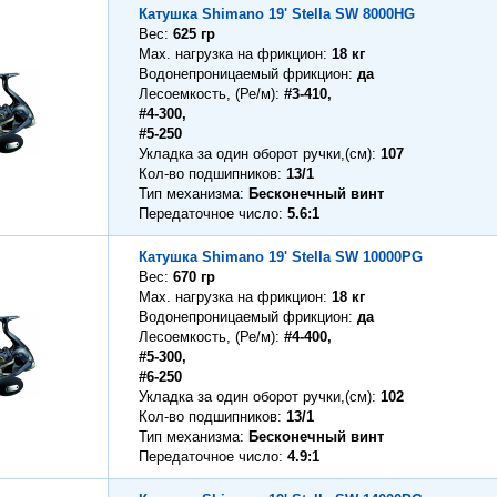
Катушка Shimano 19' Stella SW 8000HG
Вес
625 гр
Max. нагрузка на фрикцион
18 кг
Водонепроницаемый фрикцион
да
Лесоемкость, (Ре/м)
#3-410,
#4-300,
#5-250
Укладка за один оборот ручки,(см)
107
Кол-во подшипников
13/1
Тип механизма
Бесконечный винт
Передаточное число
5.6:1
Катушка Shimano 19' Stella SW 10000PG
Вес
670 гр
Max. нагрузка на фрикцион
18 кг
Водонепроницаемый фрикцион
да
Лесоемкость, (Ре/м)
#4-400,
#5-300,
#6-250
Укладка за один оборот ручки,(см)
102
Кол-во подшипников
13/1
Тип механизма
Бесконечный винт
Передаточное число
4.9:1