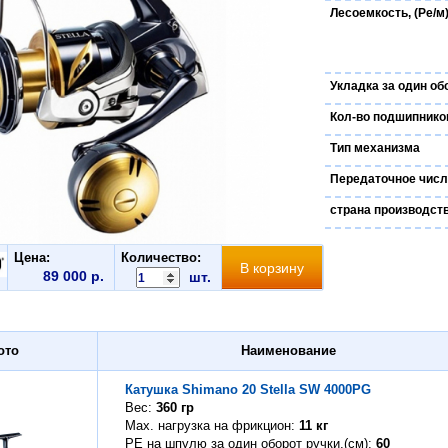
Лесоемкость, (Ре/м
Укладка за один об
Кол-во подшипнико
Тип механизма
Передаточное чис
страна производст
Цена:
Количество:
89 000 р.
шт.
ото
Наименование
Катушка Shimano 20 Stella SW 4000PG
Вес
360 гр
Max. нагрузка на фрикцион
11 кг
PE на шпулю за один оборот ручки,(см)
60