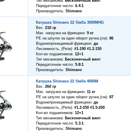
Тип механизма
Бесконечный винт
Передаточное число
6.4:1
Производитель
Shimano
Катушка Shimano 22 Stella 3000MHG
Вес
210 гр
Max. нагрузка на фрикцион
9 кг
PE на шпулю за один оборот ручки,(см)
86
Водонепроницаемый фрикцион
да
Лесоемкость, (Ре/м)
#1-190 #1.2-150
Кол-во подшипников
12+1
Тип механизма
Бесконечный винт
Передаточное число
5.8:1
Производитель
Shimano
Катушка Shimano 22 Stella 4000M
Вес
260 гр
Max. нагрузка на фрикцион
11 кг
PE на шпулю за один оборот ручки,(см)
87
Водонепроницаемый фрикцион
да
Лесоемкость, (Ре/м)
#1.2-250 #1.5-200
Кол-во подшипников
12+1
Тип механизма
Бесконечный винт
Передаточное число
5.3:1
Производитель
Shimano