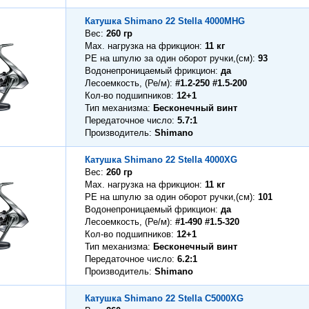
Катушка Shimano 22 Stella 4000MHG
Вес
260 гр
Max. нагрузка на фрикцион
11 кг
PE на шпулю за один оборот ручки,(см)
93
Водонепроницаемый фрикцион
да
Лесоемкость, (Ре/м)
#1.2-250 #1.5-200
Кол-во подшипников
12+1
Тип механизма
Бесконечный винт
Передаточное число
5.7:1
Производитель
Shimano
Катушка Shimano 22 Stella 4000XG
Вес
260 гр
Max. нагрузка на фрикцион
11 кг
PE на шпулю за один оборот ручки,(см)
101
Водонепроницаемый фрикцион
да
Лесоемкость, (Ре/м)
#1-490 #1.5-320
Кол-во подшипников
12+1
Тип механизма
Бесконечный винт
Передаточное число
6.2:1
Производитель
Shimano
Катушка Shimano 22 Stella C5000XG