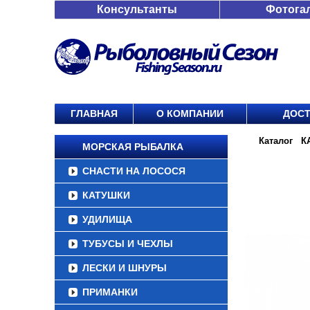
Консультанты
Фотога
ГЛАВНАЯ
О КОМПАНИИ
ДОСТ
/
Каталог
/
К
МОРСКАЯ РЫБАЛКА
СНАСТИ НА ЛОСОСЯ
КАТУШКИ
УДИЛИЩА
ТУБУСЫ И ЧЕХЛЫ
ЛЕСКИ И ШНУРЫ
ПРИМАНКИ