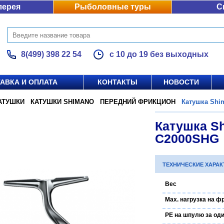
лерея
Рыболовные туры
С
8(499) 398 22 54
с 10 до 19 без выходных
АВКА И ОПЛАТА
КОНТАКТЫ
НОВОСТИ
АТУШКИ
/
КАТУШКИ SHIMANO
/
ПЕРЕДНИЙ ФРИКЦИОН
/
Катушка Shim
/
Катушка Sh
C2000SHG
ТЕХНИЧЕСКИЕ ХАРА
Вес
Max. нагрузка на ф
PE на шпулю за оди