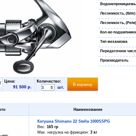
Водонепроницаемы
Лесоемкость, (lb/m)
Лесоемкость, (Ре/м
Кол-во подшипнико
Тип механизма
Передаточное чис
Производитель
Цена:
Количество:
91 500 р.
шт.
ото
Наименование
Катушка Shimano 22 Stella 1000SSPG
Вес
165 гр
Max. нагрузка на фрикцион
3 кг