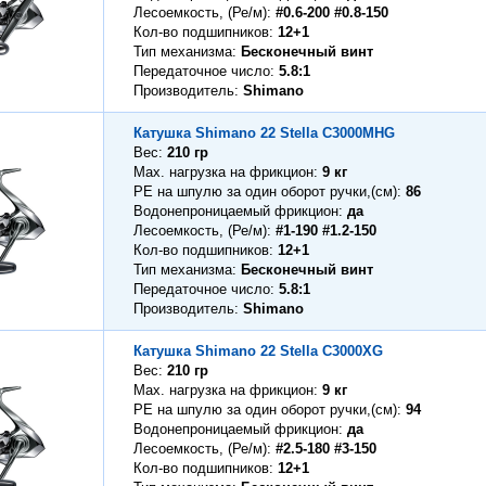
Лесоемкость, (Ре/м)
#0.6-200 #0.8-150
Кол-во подшипников
12+1
Тип механизма
Бесконечный винт
Передаточное число
5.8:1
Производитель
Shimano
Катушка Shimano 22 Stella C3000MHG
Вес
210 гр
Max. нагрузка на фрикцион
9 кг
PE на шпулю за один оборот ручки,(см)
86
Водонепроницаемый фрикцион
да
Лесоемкость, (Ре/м)
#1-190 #1.2-150
Кол-во подшипников
12+1
Тип механизма
Бесконечный винт
Передаточное число
5.8:1
Производитель
Shimano
Катушка Shimano 22 Stella C3000XG
Вес
210 гр
Max. нагрузка на фрикцион
9 кг
PE на шпулю за один оборот ручки,(см)
94
Водонепроницаемый фрикцион
да
Лесоемкость, (Ре/м)
#2.5-180 #3-150
Кол-во подшипников
12+1