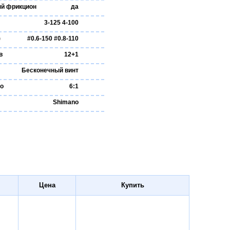
й фрикцион
да
3-125 4-100
)
#0.6-150 #0.8-110
в
12+1
Бесконечный винт
ло
6:1
Shimano
Цена
Купить