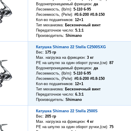
Водонепроницаемый фрикцион
да
Лесоемкость, (lb/m)
5-110 6-95
Лесоемкость, (Ре/м)
#0.6-200 #0.8-150
Кол-во подшипников
12+1
Тип механизма
Бесконечный винт
Передаточное число
5.1:1
Производитель
Shimano
Катушка Shimano 22 Stella C2500SXG
Вес
175 гр
Max. нагрузка на фрикцион
3 кг
PE на шпулю за один оборот ручки,(см)
87
Водонепроницаемый фрикцион
да
Лесоемкость, (lb/m)
5-110 6-95
Лесоемкость, (Ре/м)
#0.6-200 #0.8-150
Кол-во подшипников
12+1
Тип механизма
Бесконечный винт
Передаточное число
6.3:1
Производитель
Shimano
Катушка Shimano 22 Stella 2500S
Вес
205 гр
Max. нагрузка на фрикцион
4 кг
PE на шпулю за один оборот ручки,(см)
75