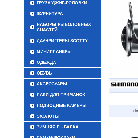
ГРУЗА/ДЖИГ-ГОЛОВКИ
ФУРНИТУРА
НАБОРЫ РЫБОЛОВНЫХ
СНАСТЕЙ
ДАУНРИГГЕРЫ SCOTTY
МИНИПЛАНЕРЫ
ОДЕЖДА
ОБУВЬ
АКСЕССУАРЫ
ЛАКИ ДЛЯ ПРИМАНОК
ПОДВОДНЫЕ КАМЕРЫ
Ф
ЭХОЛОТЫ
ЗИМНЯЯ РЫБАЛКА
СУМКИ/РЮКЗАКИ