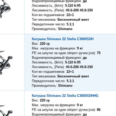
Водонепроницаемый фрикцион
да
Лесоемкость, (lb/m)
5-110 6-95
Лесоемкость, (Ре/м)
#0.6-200 #0.8-150
Кол-во подшипников
12+1
Тип механизма
Бесконечный винт
Передаточное число
5.1:1
Производитель
Shimano
Катушка Shimano 22 Stella C3000SDH
Вес
220 гр
Max. нагрузка на фрикцион
9 кг
PE на шпулю за один оборот ручки,(см)
75
Водонепроницаемый фрикцион
да
Лесоемкость, (lb/m)
5-110 6-95
Лесоемкость, (Ре/м)
#0.6-200 #0.8-150
Кол-во подшипников
12+1
Тип механизма
Бесконечный винт
Передаточное число
5.1:1
Производитель
Shimano
Катушка Shimano 22 Stella C3000SDHHG
Вес
220 гр
Max. нагрузка на фрикцион
9 кг
PE на шпулю за один оборот ручки,(см)
86
Водонепроницаемый фрикцион
да