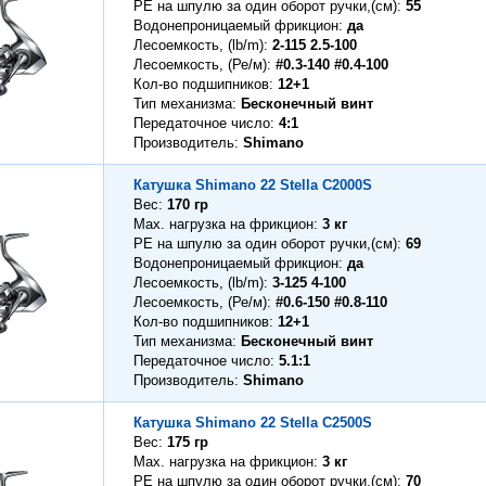
PE на шпулю за один оборот ручки,(см)
55
Водонепроницаемый фрикцион
да
Лесоемкость, (lb/m)
2-115 2.5-100
Лесоемкость, (Ре/м)
#0.3-140 #0.4-100
Кол-во подшипников
12+1
Тип механизма
Бесконечный винт
Передаточное число
4:1
Производитель
Shimano
Катушка Shimano 22 Stella C2000S
Вес
170 гр
Max. нагрузка на фрикцион
3 кг
PE на шпулю за один оборот ручки,(см)
69
Водонепроницаемый фрикцион
да
Лесоемкость, (lb/m)
3-125 4-100
Лесоемкость, (Ре/м)
#0.6-150 #0.8-110
Кол-во подшипников
12+1
Тип механизма
Бесконечный винт
Передаточное число
5.1:1
Производитель
Shimano
Катушка Shimano 22 Stella C2500S
Вес
175 гр
Max. нагрузка на фрикцион
3 кг
PE на шпулю за один оборот ручки,(см)
70